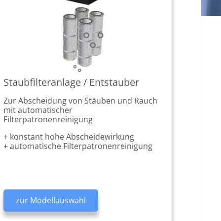
i
 Ihr
liate
- und
Staubfilteranlage / Entstauber
gene Daten
.
Zur Abscheidung von Stäuben und Rauch
der
mit automatischer
indgassen-
Filterpatronenreinigung
 2191
enbezogenen
Affiliate
+ konstant hohe Abscheidewirkung
lein oder
+ automatische Filterpatronenreinigung
Hausnummer
ch nicht
ur solche
zur Modellauswahl
“). Wenn
echnisch