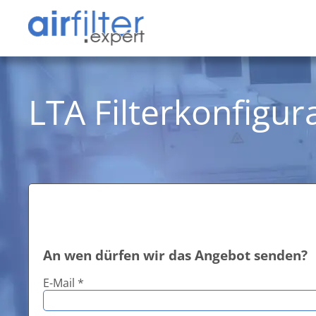
LTA Filterkonfigur
An wen dürfen wir das Angebot senden?
E-Mail *
Datens
Allgem
1) Einleit
Die nachfo