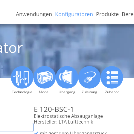
Anwendungen
Konfiguratoren
Produkte
Bere
ator
Technologie
Modell
Übergang
Zuleitung
Zubehör
E 120-BSC-1
Elektrostatische Absauganlage
chutzerklärung
eine Geschäftsbedingungen
Hersteller: LTA Lufttechnik
mit geradem Übergangsstück
ung und Kontaktdaten des Verantwortlichen
lgend aufgeführten allgemeine Geschäftsbedingungen sind in zwe