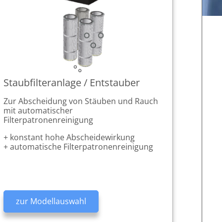
i
 Ihr
liate
- und
Staubfilteranlage / Entstauber
gene Daten
.
Zur Abscheidung von Stäuben und Rauch
der
mit automatischer
indgassen-
Filterpatronenreinigung
 2191
enbezogenen
Affiliate
+ konstant hohe Abscheidewirkung
lein oder
+ automatische Filterpatronenreinigung
Hausnummer
ch nicht
ur solche
zur Modellauswahl
“). Wenn
echnisch