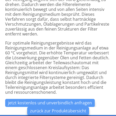
Youtube
drehen. Dadurch werden die Filterelemente
Diese Website nutzt Plugins zur Anzeige und
kontinuierlich bewegt und von allen Seiten intensiv
Wiedergabe von Videos des folgenden Anbieters:
mit dem Reinigungsmedium besprüht. Dieses
Google Ireland Limited, Gordon House, 4 Barrow St,
Verfahren sorgt dafür, dass selbst hartnäckige
Dublin, D04 E5W5, Irland
Verschmutzungen, Ölablagerungen und Partikelreste
Daten können zudem übermittelt werden an: Google
zuverlässig aus den feinen Strukturen der Filter
LLC., USA
entfernt werden.
Allgemeine Verkaufs- und Lieferbedingungen
Wenn Sie eine Seite unseres Internetauftritts
Für optimale Reinigungsergebnisse wird das
beim Verkauf von Waren
aufrufen, die ein solches Plugin enthält, stellt Ihr
Reinigungsmedium in der Reinigungsanlage auf etwa
Browser eine direkte Verbindung zu den Servern des
60 °C vorgeheizt. Die erhöhte Temperatur verbessert
Anbieters her, um das Plugin zu laden. Hierbei
Inhaltsverzeichnis
werden bestimmte Informationen, einschließlich Ihrer
die Lösewirkung gegenüber Ölen und Fetten deutlich.
IP-Adresse, an den Anbieter übermittelt.
Gleichzeitig arbeitet der Teilewaschautomat mit
Geltungsbereich
einem geschlossenen Kreislaufsystem: Das
Angebot und Vertragsabschluss
Wird die Wiedergabe eingebetteter Videos über das
Preise und Zahlungsvereinbarungen
Reinigungsmittel wird kontinuierlich umgewälzt und
Plugin gestartet, setzt der Anbieter zudem Cookies
Lieferfrist und Lieferverzug
durch integrierte Filtersysteme gereinigt. Dadurch
ein, um Informationen über das Nutzerverhalten zu
Lieferung, Gefahrenübergang, Abnahme,
sammeln, Wiedergabestatistiken zu erstellen und
bleibt die Reinigungsleistung konstant hoch und die
Annahmeverzug
missbräuchliches Verhalten zu unterbinden.
Teilereinigungsanlage arbeitet besonders effizient
Eigentumsvorbehalt
und ressourcenschonend.
Mängelansprüche des Käufers
Sind Sie während Ihres Seitenbesuchs in einem
Verjährung
Nutzerkonto beim Anbieter eingeloggt, werden Ihre
Sonstige Haftung
Daten beim Klick auf ein Video direkt Ihrem Konto
jetzt kostenlos und unverbindlich anfragen
Rechtswahl und Gerichtsstand
zugeordnet. Wenn Sie die Zuordnung zu Ihrem Konto
nicht wünschen, müssen Sie sich vor Betätigung der
zurück zur Produktübersicht
1) Geltungsbereich
Wiedergabeschlaltfläche ausloggen.