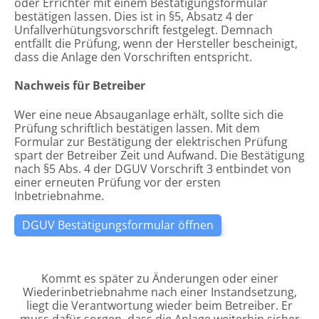
oder Errichter mit einem Bestätigungsformular
bestätigen lassen. Dies ist in §5, Absatz 4 der
Unfallverhütungsvorschrift festgelegt. Demnach
entfällt die Prüfung, wenn der Hersteller bescheinigt,
dass die Anlage den Vorschriften entspricht.
Nachweis für Betreiber
Datenschutzerklärung
Allgemeine Geschäftsbedingungen
Wer eine neue Absauganlage erhält, sollte sich die
Prüfung schriftlich bestätigen lassen. Mit dem
Formular zur Bestätigung der elektrischen Prüfung
1) Einleitung und Kontaktdaten des Verantwortlichen
Die nachfolgend aufgeführten allgemeine
spart der Betreiber Zeit und Aufwand. Die Bestätigung
Geschäftsbedingungen sind in zwei Abschnitte
1.1 Wir freuen uns, dass Sie unsere Website besuchen
unterteilt. Im ersten Abschnitt werden die
nach §5 Abs. 4 der DGUV Vorschrift 3 entbindet von
und bedanken uns für Ihr Interesse. Im Folgenden
allgemeinen Geschäftsbedingungen bei der
einer erneuten Prüfung vor der ersten
informieren wir Sie über den Umgang mit Ihren
Vermittlung von Anfragen im Rahmen des Affiliate
Inbetriebnahme.
personenbezogenen Daten bei der Nutzung unserer
Marketings beschrieben und im zweiten Abschnitt die
Website. Personenbezogene Daten sind hierbei alle
allgemeinen Verkaufs- und Lieferbedingungen beim
Daten, mit denen Sie persönlich identifiziert werden
Verkauf von Waren.
DGUV Bestätigungsformular öffnen
können.
1.2 Verantwortlicher für die Datenverarbeitung auf
dieser Website im Sinne der Datenschutz-
Grundverordnung (DSGVO) ist Yana Mai,
Kommt es später zu Änderungen oder einer
airfilter.expert, Paul-Windgassen-Str. 8, 42897
Wiederinbetriebnahme nach einer Instandsetzung,
Allgemeine Geschäftsbedingungen bei
Remscheid, Deutschland, Tel.: +49 (0) 2191 4371907,
liegt die Verantwortung wieder beim Betreiber. Er
Vermittlung von Anfragen (Affiliate
Fax: +49 (0) 2191 4371909, E-Mail: info@airfilter.expert.
muss dafür sorgen, dass die Anlage weiterhin sicher