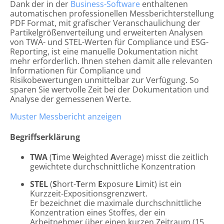
6) Seitenfunktionalitäten
Streitbeilegungsverfahren vor einer
Dank der in der
Business-Software
enthaltenen
Verbraucherschlichtungsstelle weder verpflichtet noch
automatischen professionellen Messberichterstellung
bereit.
Youtube
PDF Format, mit grafischer Veranschaulichung der
Partikelgrößenverteilung und erweiterten Analysen
Diese Website nutzt Plugins zur Anzeige und
von TWA- und STEL-Werten für Compliance und ESG-
Wiedergabe von Videos des folgenden Anbieters:
Reporting, ist eine manuelle Dokumentation nicht
Google Ireland Limited, Gordon House, 4 Barrow St,
Dublin, D04 E5W5, Irland
mehr erforderlich. Ihnen stehen damit alle relevanten
Informationen für Compliance und
Daten können zudem übermittelt werden an: Google
Risikobewertungen unmittelbar zur Verfügung. So
LLC., USA
sparen Sie wertvolle Zeit bei der Dokumentation und
Allgemeine Verkaufs- und Lieferbedingungen
Wenn Sie eine Seite unseres Internetauftritts
Analyse der gemessenen Werte.
beim Verkauf von Waren
aufrufen, die ein solches Plugin enthält, stellt Ihr
Browser eine direkte Verbindung zu den Servern des
Muster Messbericht anzeigen
Anbieters her, um das Plugin zu laden. Hierbei
Inhaltsverzeichnis
werden bestimmte Informationen, einschließlich Ihrer
Begriffserklärung
IP-Adresse, an den Anbieter übermittelt.
Geltungsbereich
Angebot und Vertragsabschluss
Wird die Wiedergabe eingebetteter Videos über das
TWA
(
T
ime
W
eighted
A
verage) misst die zeitlich
Preise und Zahlungsvereinbarungen
Plugin gestartet, setzt der Anbieter zudem Cookies
Lieferfrist und Lieferverzug
gewichtete durchschnittliche Konzentration
ein, um Informationen über das Nutzerverhalten zu
Lieferung, Gefahrenübergang, Abnahme,
sammeln, Wiedergabestatistiken zu erstellen und
Annahmeverzug
STEL
(
S
hort-
T
erm
E
xposure
L
imit) ist ein
missbräuchliches Verhalten zu unterbinden.
Eigentumsvorbehalt
Kurzzeit-Expositionsgrenzwert.
Mängelansprüche des Käufers
Sind Sie während Ihres Seitenbesuchs in einem
Er bezeichnet die maximale durchschnittliche
Verjährung
Nutzerkonto beim Anbieter eingeloggt, werden Ihre
Konzentration eines Stoffes, der ein
Sonstige Haftung
Daten beim Klick auf ein Video direkt Ihrem Konto
Arbeitnehmer über einen kurzen Zeitraum (15
Rechtswahl und Gerichtsstand
zugeordnet. Wenn Sie die Zuordnung zu Ihrem Konto